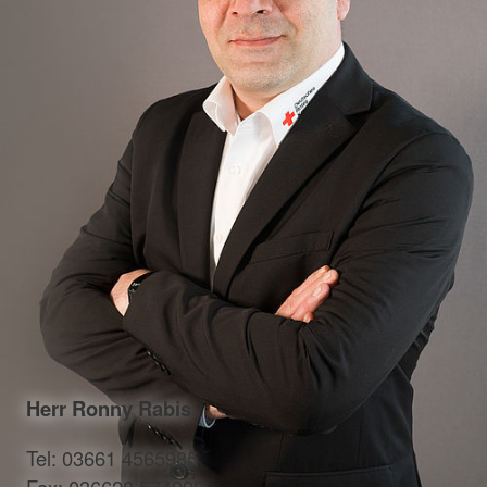
Herr Ronny Rabis
Tel: 03661 4565985
Fax: 036628 574999