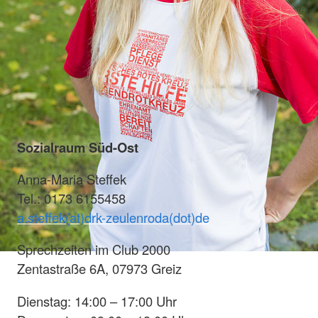
Sozialraum Süd-Ost
Anna-Maria Steffek
Tel.: 0173 6155458
a.steffek(at)drk-zeulenroda(dot)de
Sprechzeiten im Club 2000
Zentastraße 6A, 07973 Greiz
Dienstag: 14:00 – 17:00 Uhr